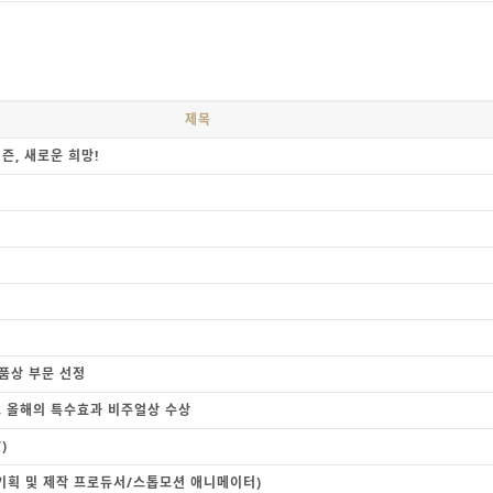
제목
즌, 새로운 희망!
품상 부문 선정
 올해의 특수효과 비주얼상 수상
)
(기획 및 제작 프로듀서/스톱모션 애니메이터)