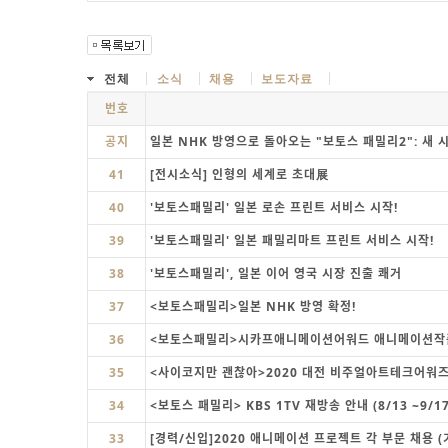
전체
소식
채용
보도자료
번호
공지
일본 NHK 방영으로 돌아오는 "보토스 패밀리2": 새 시
41
[전시소식] 인형의 세계로 초대展
40
'보토스패밀리' 일본 로손 프린트 서비스 시작!
39
'보토스패밀리' 일본 패밀리마트 프린트 서비스 시작!
38
'보토스패밀리', 일본 이어 영국 시장 진출 쾌거
37
<보토스패밀리>일본 NHK 방영 확정!
36
<보토스패밀리>시카프애니메이션어워드 애니메이션작
35
<사이코지만 괜찮아>2020 대전 비주얼아트테크어워즈
34
<보토스 패밀리> KBS 1TV 재방송 안내 (8/13 ~9/17
33
[경력/신입]2020 애니메이션 프로젝트 각 부문 채용 