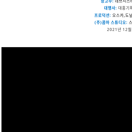
광고주:
데브시스
대행사
:
대홍기
프로덕션:
오스카,도
(주)콤마 스튜디오:
2021년 12월