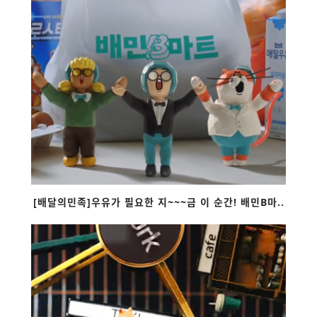
[배달의민족]우유가 필요한 지~~~금 이 순간! 배민B마..