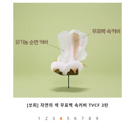
[쏘피] 자연의 색 무표백 속커버 TVCF 2탄
1
2
3
4
5
6
7
8
9