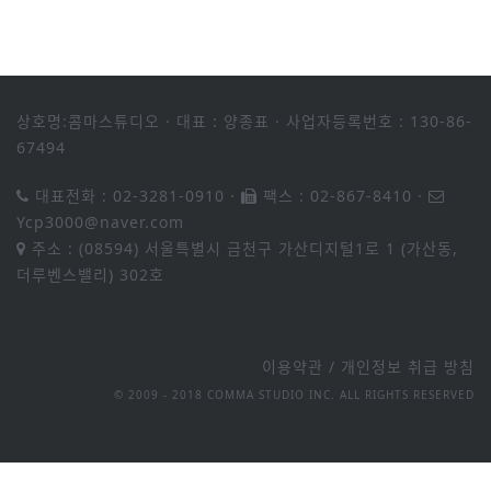
상호명:콤마스튜디오
·
대표 : 양종표
·
사업자등록번호 : 130-86-
67494
대표전화 : 02-3281-0910
·
팩스 : 02-867-8410
·
Ycp3000@naver.com
주소 : (08594) 서울특별시 금천구 가산디지털1로 1 (가산동,
더루벤스밸리) 302호
이용약관
/
개인정보 취급 방침
© 2009 - 2018 COMMA STUDIO INC. ALL RIGHTS RESERVED