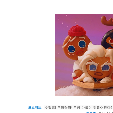
프로젝트:
[숏필름] 쿠당탕탕! 쿠키 마을이 뒤집어졌다?!