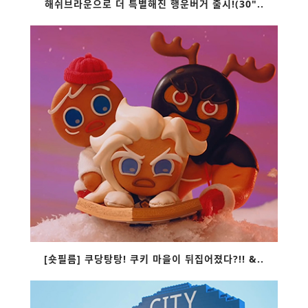
해쉬브라운으로 더 특별해진 행운버거 출시!(30"..
[숏필름] 쿠당탕탕! 쿠키 마을이 뒤집어졌다?!! &..