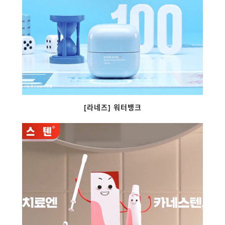
[라네즈] 워터뱅크