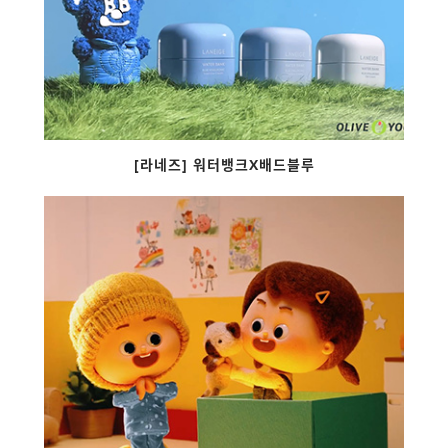
[라네즈] 워터뱅크X배드블루