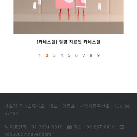
[카네스텐] 질염 치료엔 카네스텐
1
2
3
4
5
6
7
8
9
상호명:콤마스튜디오
·
대표 : 양종표
·
사업자등록번호 : 130-86-
67494
대표전화 : 02-3281-0910
·
팩스 : 02-867-8410
·
Ycp3000@naver.com