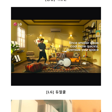
[LG] 듀얼쿨