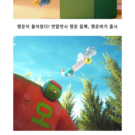
행운이 돌아왔다! 연말연시 행운 듬뿍, 행운버거 출시