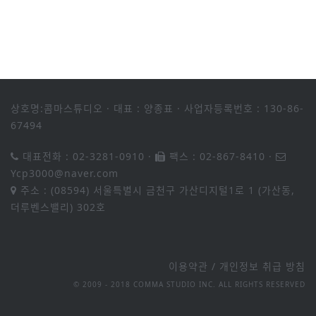
상호명:콤마스튜디오
·
대표 : 양종표
·
사업자등록번호 : 130-86-
67494
대표전화 : 02-3281-0910
·
팩스 : 02-867-8410
·
Ycp3000@naver.com
주소 : (08594) 서울특별시 금천구 가산디지털1로 1 (가산동,
더루벤스밸리) 302호
이용약관
/
개인정보 취급 방침
© 2009 - 2018 COMMA STUDIO INC. ALL RIGHTS RESERVED