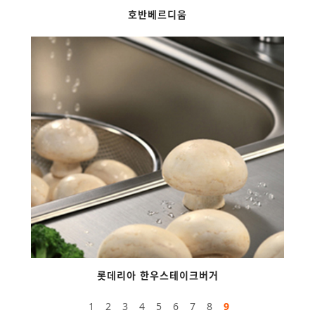
호반베르디움
롯데리아 한우스테이크버거
1
2
3
4
5
6
7
8
9