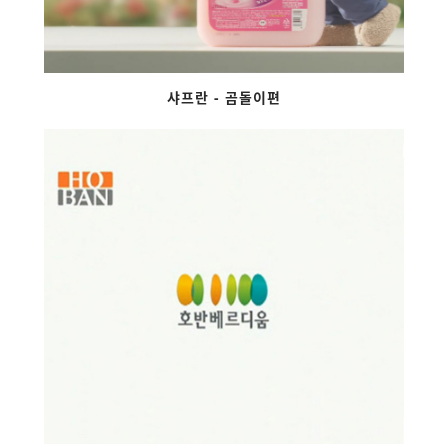
샤프란 - 곰돌이편