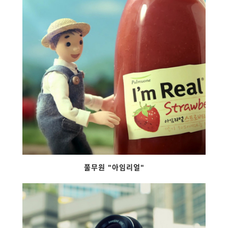
풀무원 "아임리얼"