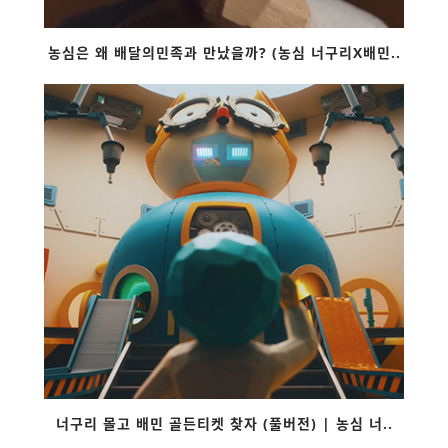
농심은 왜 배달의민족과 만났을까? (농심 너구리X배민..
너구리 몰고 배민 골든티켓 찾자 (풀버전) | 농심 너..