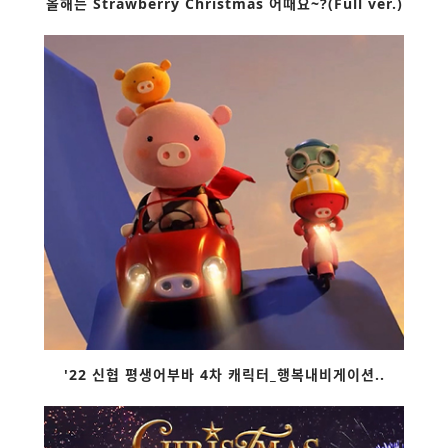
올해는 Strawberry Christmas 어때요~?(Full ver.)
'22 신협 평생어부바 4차 캐릭터_행복내비게이션..