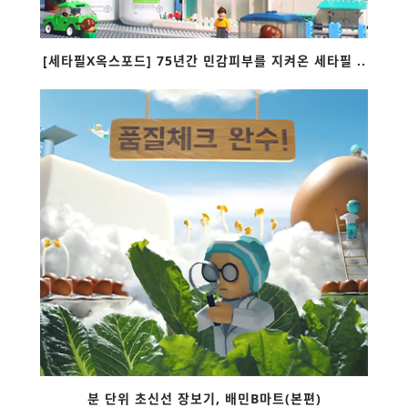
[세타필X옥스포드] 75년간 민감피부를 지켜온 세타필 ..
분 단위 초신선 장보기, 배민B마트(본편)