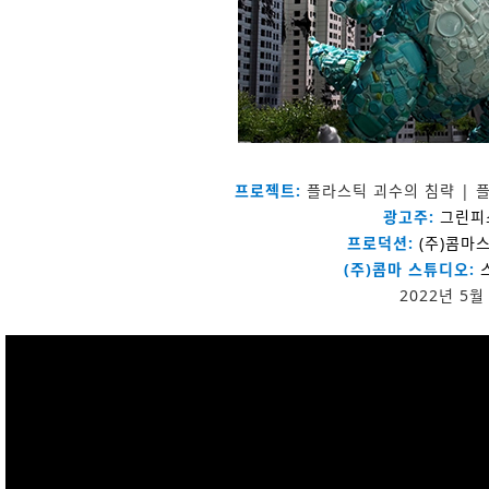
프로젝트:
플라스틱 괴수의 침략 | 
광고주:
그린피
프로덕션:
(주)콤마
(주)콤마 스튜디오:
2022년 5월