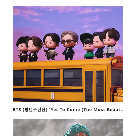
BTS (방탄소년단) 'Yet To Come (The Most Beaut..