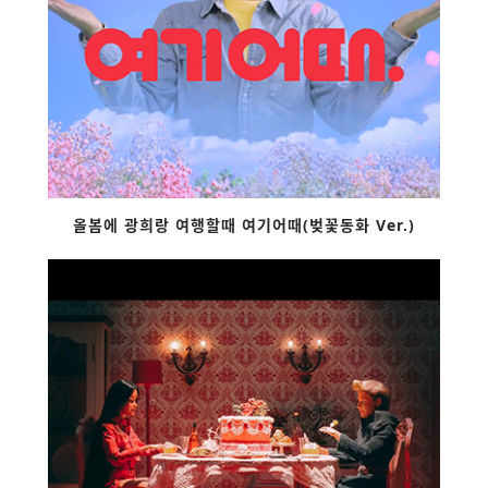
올봄에 광희랑 여행할때 여기어때(벚꽃동화 Ver.)