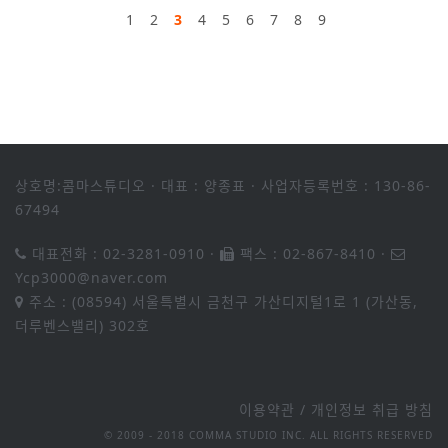
1
2
3
4
5
6
7
8
9
상호명:콤마스튜디오
·
대표 : 양종표
·
사업자등록번호 : 130-86-
67494
대표전화 : 02-3281-0910
·
팩스 : 02-867-8410
·
Ycp3000@naver.com
주소 : (08594) 서울특별시 금천구 가산디지털1로 1 (가산동,
더루벤스밸리) 302호
이용약관
/
개인정보 취급 방침
© 2009 - 2018 COMMA STUDIO INC. ALL RIGHTS RESERVED