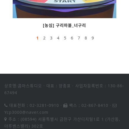
[농심] 구리마블_너구리
1
2
3
4
5
6
7
8
9
상호명:콤마스튜디오
·
대표 : 양종표
·
사업자등록번호 : 130-86-
67494
대표전화 : 02-3281-0910
·
팩스 : 02-867-8410
·
Ycp3000@naver.com
주소 : (08594) 서울특별시 금천구 가산디지털1로 1 (가산동,
더루벤스밸리) 302호