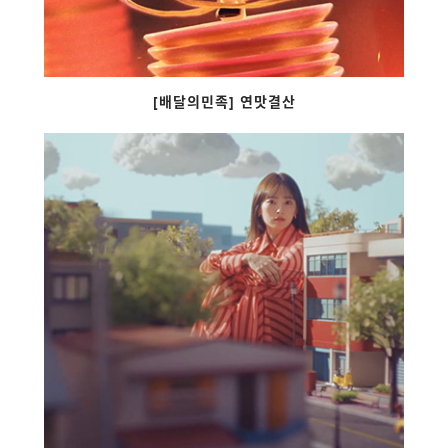
[배달의민족] 연맛결산