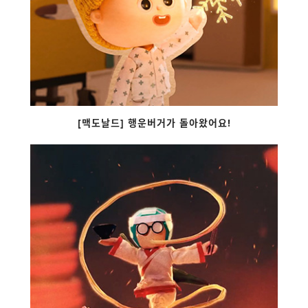
[맥도날드] 행운버거가 돌아왔어요!