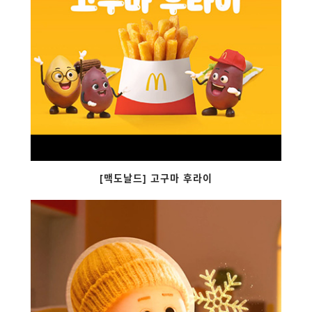
[맥도날드] 고구마 후라이