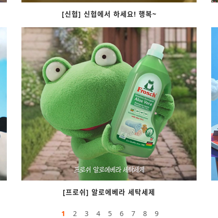
[신협] 신협에서 하세요! 행복~
[프로쉬] 알로에베라 세탁세제
1
2
3
4
5
6
7
8
9