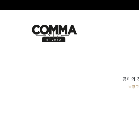
콤마의 
※광고