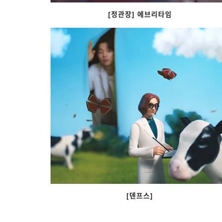
[정관장] 에브리타임
[덴프스]