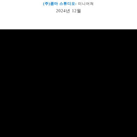
(주)콤마 스튜디오:
미니어쳐
2024년 12월