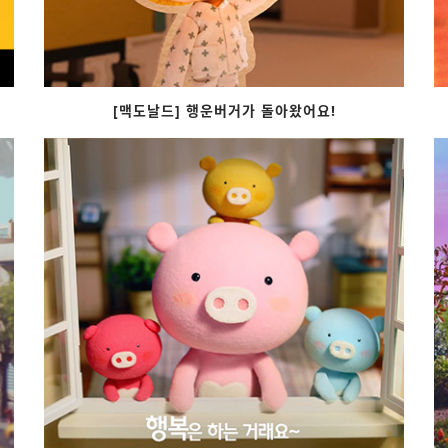
[맥도날드] 행운버거가 돌아왔어요!