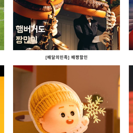
[배달의민족] 배짱할인