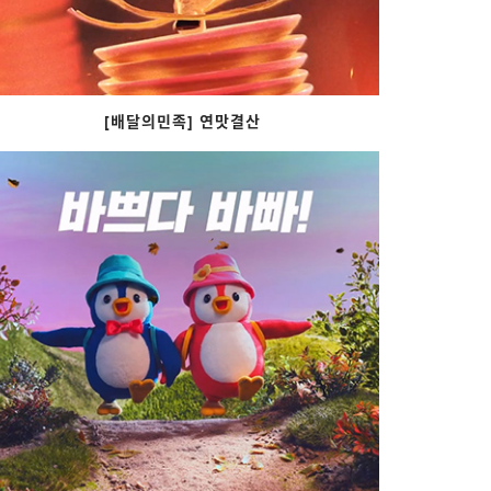
[배달의민족] 연맛결산