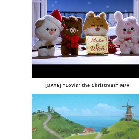
[DAY6] "Lovin' the Christmas" M/V