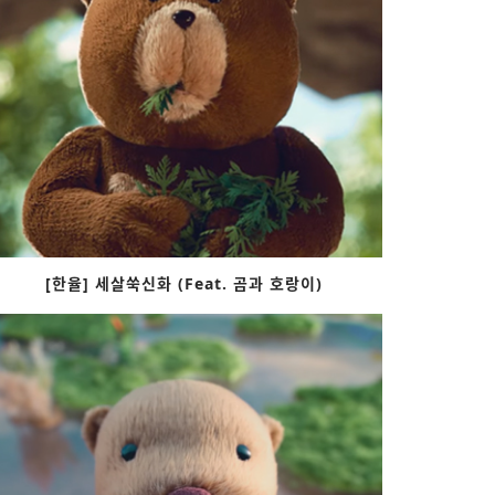
[한율] 세살쑥신화 (Feat. 곰과 호랑이)