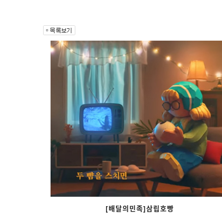
[배달의민족]삼립호빵