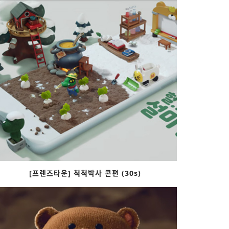
[프렌즈타운] 척척박사 콘편 (30s)