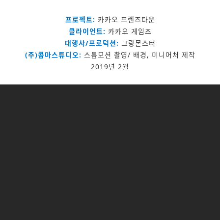
프로젝트:
카카오 프렌즈타운
클라이언트:
카카오 게임즈
대행사/프로덕션:
그랑몬스터
(주)콤마스튜디오:
스톱모션 촬영/ 배경, 미니어처 제작
2019년 2월