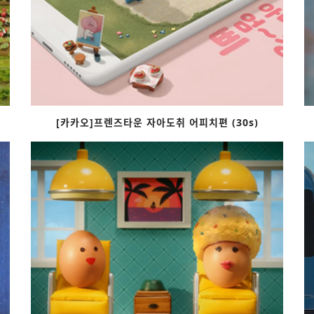
[카카오]프렌즈타운 자아도취 어피치편 (30s)