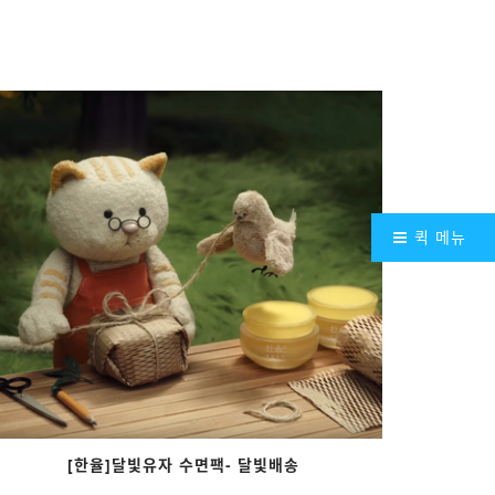
퀵 메뉴
[한율]달빛유자 수면팩- 달빛배송