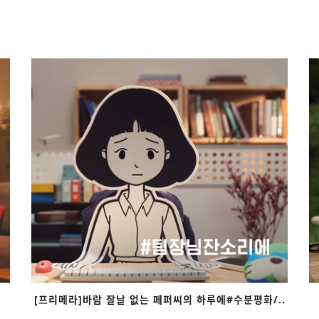
[프리메라]바람 잘날 없는 페퍼씨의 하루에#수분평화/..