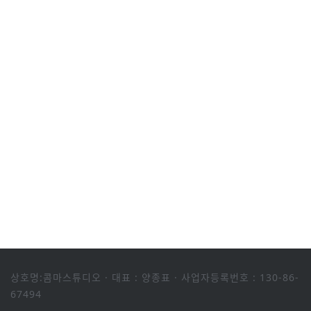
상호명:콤마스튜디오
·
대표 : 양종표
·
사업자등록번호 : 130-86-
67494