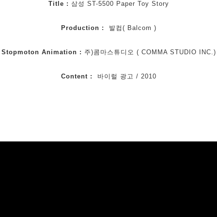
Title :
삼성
ST
-
5500 Paper Toy Story
Production :
발컴
(
Balcom )
Stopmoton Animation :
주
)
콤마스튜디오
(
COMMA STUDIO INC.)
Content :
바이럴 광고
/
2010