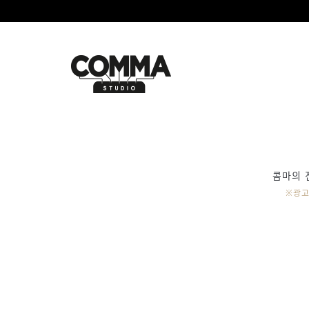
콤마의 
※광고