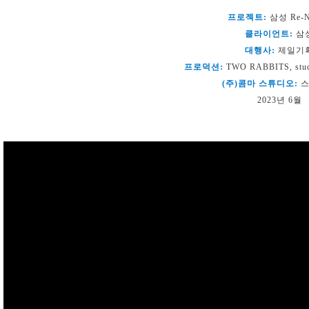
프로젝트:
삼성 Re-N
클라이언트:
삼
대행사:
제일기
프로덕션:
TWO RABBITS, stu
(주)콤마 스튜디오:
스
2023년 6월