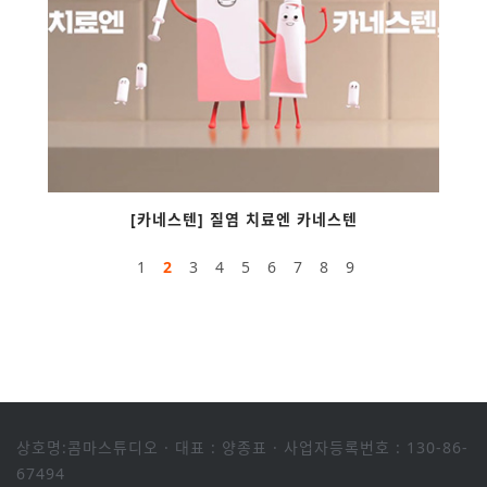
[카네스텐] 질염 치료엔 카네스텐
1
2
3
4
5
6
7
8
9
상호명:콤마스튜디오
·
대표 : 양종표
·
사업자등록번호 : 130-86-
67494