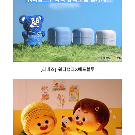
[라네즈] 워터뱅크X배드블루