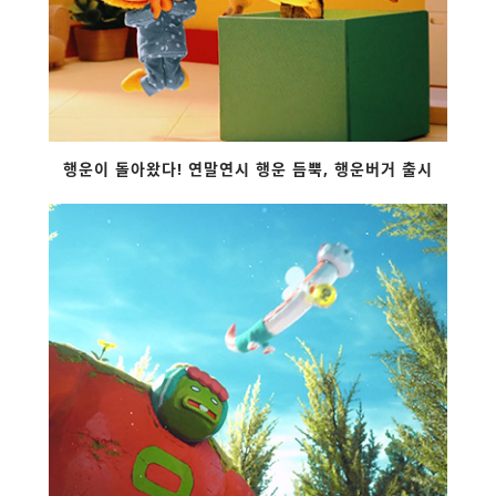
행운이 돌아왔다! 연말연시 행운 듬뿍, 행운버거 출시