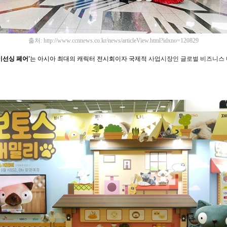
출처:
http://www.ccnnews.co.kr/news/articleView.html?idxno=120829
이선싱 페어'
는 아시아 최대의 캐릭터 전시회이자 국제적
사업시장인 글로벌 비즈니스 