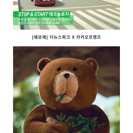
[쉐보레] 더뉴스파크 X 카카오프렌즈