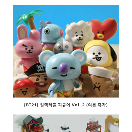
[BT21] 컬렉터블 피규어 Vol .2 (여름 휴가)