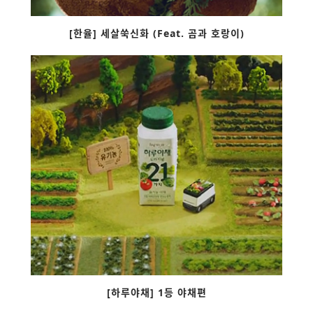
[한율] 세살쑥신화 (Feat. 곰과 호랑이)
[하루야채] 1등 야채편